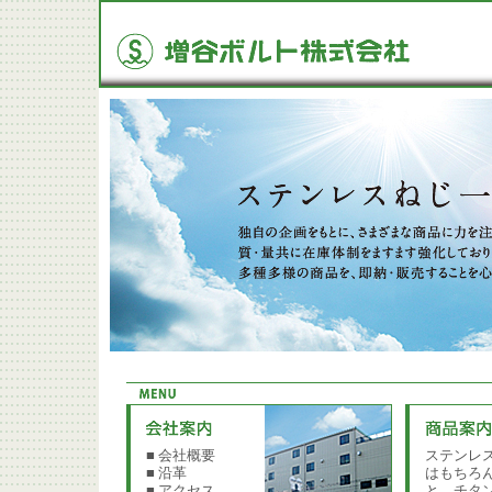
■ 会社概要
ステンレ
■ 沿革
はもちろ
■ アクセス
と、チタ